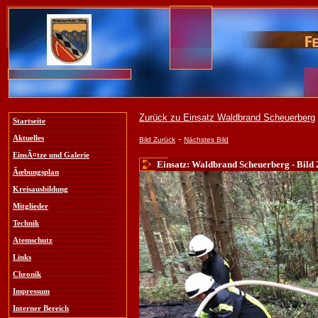
Zurück zu Einsatz Waldbrand Scheuerberg
Startseite
-
Aktuelles
Bild Zurück
Nächstes Bild
EinsÃ¤tze und Galerie
Einsatz: Waldbrand Scheuerberg - Bild 
Ãœbungsplan
Kreisausbildung
Mitglieder
Technik
Atemschutz
Links
Chronik
Impressum
Interner Bereich