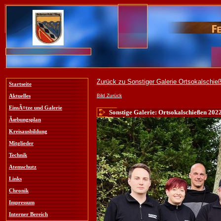
Zurück zu Sonstiger Galerie Ortsokalschie
Startseite
Bild Zurück
Aktuelles
EinsÃ¤tze und Galerie
Sonstige Galerie: Ortsokalschießen 2022
Ãœbungsplan
Kreisausbildung
Mitglieder
Technik
Atemschutz
Links
Chronik
Impressum
Interner Bereich