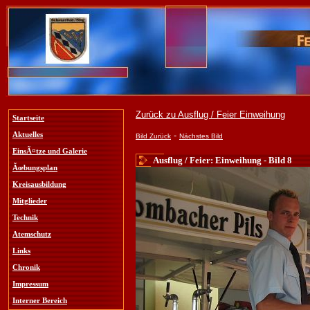
Zurück zu Ausflug / Feier Einweihung
Startseite
-
Aktuelles
Bild Zurück
Nächstes Bild
EinsÃ¤tze und Galerie
Ausflug / Feier: Einweihung - Bild 8
Ãœbungsplan
Kreisausbildung
Mitglieder
Technik
Atemschutz
Links
Chronik
Impressum
Interner Bereich