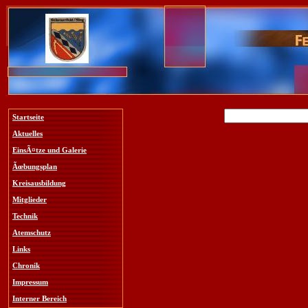
Startseite
Aktuelles
EinsÃ¤tze und Galerie
Ãœbungsplan
Kreisausbildung
Mitglieder
Technik
Atemschutz
Links
Chronik
Impressum
Interner Bereich