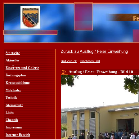
Zurück zu Ausflug / Feier Einweihung
Startseite
-
Aktuelles
Bild Zurück
Nächstes Bild
EinsÃ¤tze und Galerie
Ausflug / Feier: Einweihung - Bild 10
Ãœbungsplan
Kreisausbildung
Mitglieder
Technik
Atemschutz
Links
Chronik
Impressum
Interner Bereich