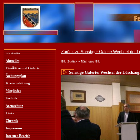
Zurück zu Sonstiger Galerie Wechsel der 
Startseite
-
Aktuelles
Bild Zurück
Nächstes Bild
EinsÃ¤tze und Galerie
Sonstige Galerie: Wechsel der Löschzugf
Ãœbungsplan
Kreisausbildung
Mitglieder
Technik
Atemschutz
Links
Chronik
Impressum
Interner Bereich