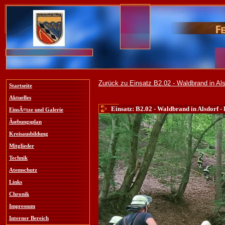
Zurück zu Einsatz B2.02 - Waldbrand in Als
Startseite
Aktuelles
Einsatz: B2.02 - Waldbrand in Alsdorf - 
EinsÃ¤tze und Galerie
Ãœbungsplan
Kreisausbildung
Mitglieder
Technik
Atemschutz
Links
Chronik
Impressum
Interner Bereich