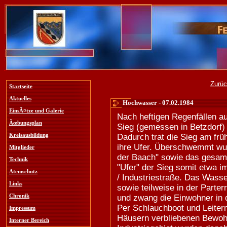
Zurüc
Startseite
Aktuelles
Hochwasser - 07.02.1984
EinsÃ¤tze und Galerie
Nach heftigen Regenfällen au
Ãœbungsplan
Sieg (gemessen in Betzdorf) 
Kreisausbildung
Dadurch trat die Sieg am fr
ihre Ufer. Überschwemmt wu
Mitglieder
der Baach" sowie das gesamte
Technik
"Ufer" der Sieg somit etwa 
Atemschutz
/ Industriestraße. Das Wasse
Links
sowie teilweise in der Parte
Chronik
und zwang die Einwohner in 
Per Schlauchboot und Leitern
Impressum
Häusern verbliebenen Bewoh
Interner Bereich