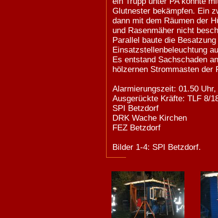
ein Trupp unter PA konnte mit
Glutnester bekämpfen. Ein z
dann mit dem Räumen der Hü
und Rasenmäher nicht besch
Parallel baute die Besatzun
Einsatzstellenbeleuchtung au
Es entstand Sachschaden an
hölzernen Strommasten der R
Alarmierungszeit: 01.50 Uhr,
Ausgerückte Kräfte: TLF 8/
SPI Betzdorf
DRK Wache Kirchen
FEZ Betzdorf
Bilder 1-4: SPI Betzdorf.