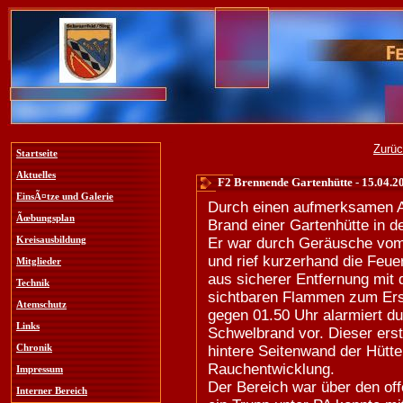
Zurüc
Startseite
Aktuelles
F2 Brennende Gartenhütte - 15.04.2
EinsÃ¤tze und Galerie
Durch einen aufmerksamen A
Ãœbungsplan
Brand einer Gartenhütte in d
Kreisausbildung
Er war durch Geräusche vo
und rief kurzerhand die Feu
Mitglieder
aus sicherer Entfernung mit
Technik
sichtbaren Flammen zum Ers
Atemschutz
gegen 01.50 Uhr alarmiert du
Links
Schwelbrand vor. Dieser erst
Chronik
hintere Seitenwand der Hütte
Rauchentwicklung.
Impressum
Der Bereich war über den off
Interner Bereich