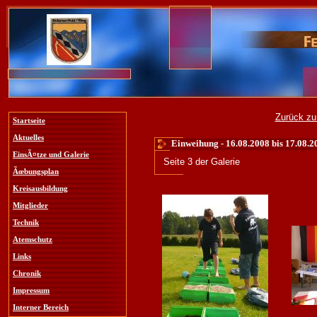
Zurück zu
Startseite
Aktuelles
Einweihung - 16.08.2008 bis 17.08.2
EinsÃ¤tze und Galerie
Seite 3 der Galerie
Ãœbungsplan
Kreisausbildung
Mitglieder
Technik
Atemschutz
Links
Chronik
Impressum
Interner Bereich