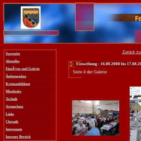
Zurück zu
Startseite
Aktuelles
Einweihung - 16.08.2008 bis 17.08.2
EinsÃ¤tze und Galerie
Seite 4 der Galerie
Ãœbungsplan
Kreisausbildung
Mitglieder
Technik
Atemschutz
Links
Chronik
Impressum
Interner Bereich