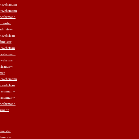
erwehrmann
erwehrmann
rwehrmann
meister
ndmeister
erwehrfrau
dmeister
erwehrfrau
rwehrmann
rwehrmann
rfrauanw.
ster
erwehrmann
erwehrfrau
rmannanw.
rmannanw.
rwehrmann
hrmann
meister
dmeister