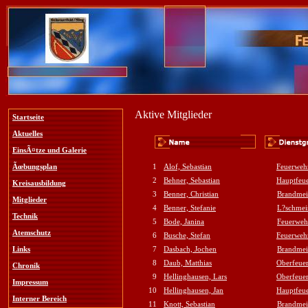
Aktive Mitglieder
Startseite
Aktuelles
EinsÃ¤tze und Galerie
Ãœbungsplan
1
Alof, Sebastian
Feuerweh
2
Behner, Sebastian
Hauptfeu
Kreisausbildung
3
Benner, Christian
Brandmei
Mitglieder
4
Benner, Stefanie
L?schmeis
Technik
5
Bode, Janina
Feuerweh
Atemschutz
6
Busche, Stefan
Feuerweh
Links
7
Dasbach, Jochen
Brandmei
8
Daub, Matthias
Oberfeue
Chronik
9
Hellinghausen, Lars
Oberfeue
Impressum
10
Hellinghausen, Jan
Hauptfeu
Interner Bereich
11
Knott, Sebastian
Brandmei