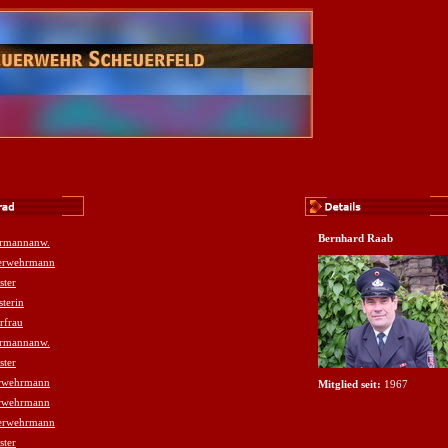
Bernhard Raab
rmannanw.
erwehrmann
ster
terin
rfrau
rmannanw.
ster
rwehrmann
Mitglied seit:
1967
rwehrmann
erwehrmann
ster