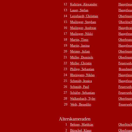
12
Kuhring, Alexander
Hauptfeu
13
Lauer, Stefan
Hauptfeu
14
Leonhardt, Christian
Oberfeue
15
Mailinger, Stephan
Oberlösch
16
Mailinger, Andreas
Hauptbra
17
Mailinger, Nikki
Hauptfeu
18
Martin, Timo
Oberbran
19
Martin, Janina
Hauptfeu
20
Meister, Julian
Oberfeue
21
Müller, Dominik
Oberfeue
22
Müller, Christin
Feuerweh
23
Philipp, Sebastian
Brandmei
24
Rheingans, Niklas
Hauptfeu
25
Schmidt, Jessica
Hauptfeu
26
Schmidt, Paul
Feuerweh
27
Schäfer, Sebastian
Feuerweh
28
Walkenbach, Tyler
Oberfeue
29
Weib, Benedikt
Feuerwe
Alterskameraden
1
Behner, Matthias
Oberlösch
2
Bürschel, Klaus
Oberbran