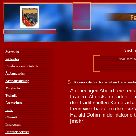
Ausflu
Startseite
Aktuelles
2006
2007
2
EinsÃ¤tze und Galerie
Ãœbungsplan
Kreisausbildung
Kameradschaftsabend im Feuerwehr
Mitglieder
Am heutigen Abend feierten d
Technik
Frauen, Alterskameraden, F
den traditionellen Kamerads
Atemschutz
Feuerwehrhaus, zu dem sie 
Links
Harald Dohm in der dekoriert
Chronik
[mehr]
Impressum
Interner Bereich